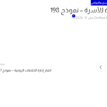
سري والزواجي
للأسرة – نموذج 198
عن المركز
رئيس المركز
خدمات المركز
دورات المركز
اختبارات المركز
اتصل بنا
0
Alaa 
On يناير 13, 2026
lder
اختبار إدارة الخلافات الزوجية – نموذج 197