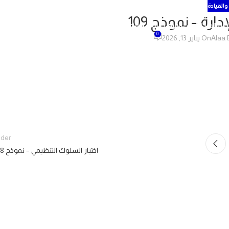
 والقيادة
دارة – نموذج 109
عن المركز
رئيس المركز
خدمات المركز
دورات المركز
اختبارات المركز
اتصل بنا
0
Alaa 
On يناير 13, 2026
lder
اختبار السلوك التنظيمي – نموذج 108