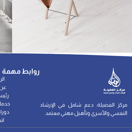
Decor
in
Et vestibulum quis a suspendisse
روابط مهمة
الر
عن 
رئيس
خدمات
مركز الفضيلة: دعم شامل في الإرشاد
دورات
النفسي والأسري وتأهيل مهني معتمد.
ات