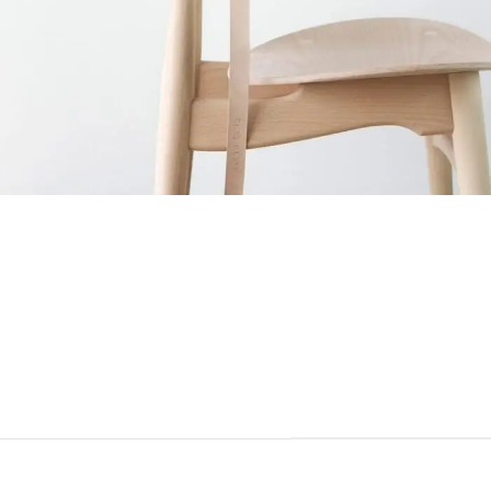
Sticky Sidebar
Details available with Every Demo
Hac vitae sem class fames vehicula nascetur nam tellus a condimentum
inceptos mus rhoncus et accumsan fringilla vehicula nascetur amet
fermentum rutrum.
CLIENT
WordPress
DESIGNER
John Doe