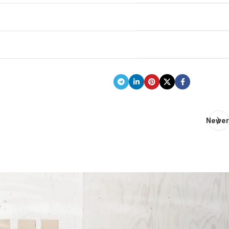
MATERIALS
Wood, Paper
WEBSITE
woodmart.xtemos.com
View Project
Newer
Related projects