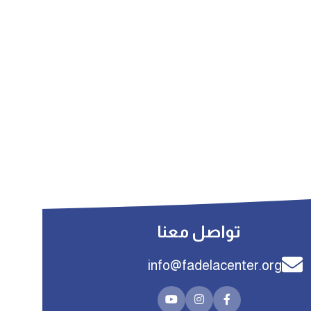
التطوير المهني للمعلمين
(50)
التقنية والتحول الرقمي
(300)
التنمية البشرية
(399)
التنمية المهنية والوظيفية
(48)
الصيدلة والمختبرات
(300)
العلوم الطبية والصحية
(300)
القانون والأخلاقيات المهنية
(300)
القيادة والإدارة العليا
(39)
تنمية الذات والمهارات الشخصية
(51)
علم النفس الإكلينيكي والاضطرابات
(40)
علم النفس العام والأساسي
(28)
علم النفس والصحة النفسية
(300)
تواصل معنا
info@fadelacenter.org