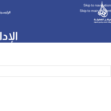
Skip to navigation
Skip to main content
الرئيسية
الإد
Nothing Found
 but no results were found. Perhaps searching will help find a related post.